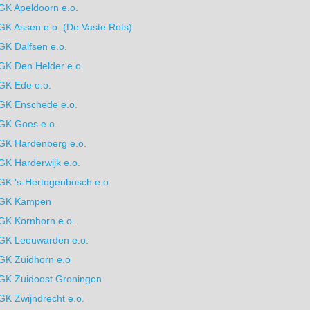
GK Apeldoorn e.o.
GK Assen e.o. (De Vaste Rots)
GK Dalfsen e.o.
GK Den Helder e.o.
GK Ede e.o.
GK Enschede e.o.
GK Goes e.o.
GK Hardenberg e.o.
GK Harderwijk e.o.
GK 's-Hertogenbosch e.o.
GK Kampen
GK Kornhorn e.o.
GK Leeuwarden e.o.
GK Zuidhorn e.o
GK Zuidoost Groningen
GK Zwijndrecht e.o.