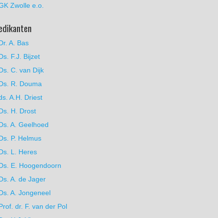
GK Zwolle e.o.
edikanten
Dr. A. Bas
Ds. F.J. Bijzet
Ds. C. van Dijk
Ds. R. Douma
ds. A.H. Driest
Ds. H. Drost
Ds. A. Geelhoed
Ds. P. Helmus
Ds. L. Heres
Ds. E. Hoogendoorn
Ds. A. de Jager
Ds. A. Jongeneel
Prof. dr. F. van der Pol