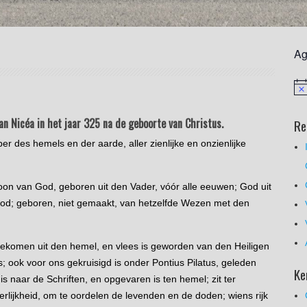
Ag
an Nicéa in het jaar 325 na de geboorte van Christus.
Re
r des hemels en der aarde, aller zienlijke en onzienlijke
on van God, geboren uit den Vader, vóór alle eeuwen; God uit
 God; geboren, niet gemaakt, van hetzelfde Wezen met den
ekomen uit den hemel, en vlees is geworden van den Heiligen
 ook voor ons gekruisigd is onder Pontius Pilatus, geleden
Ke
s naar de Schriften, en opgevaren is ten hemel; zit ter
lijkheid, om te oordelen de levenden en de doden; wiens rijk