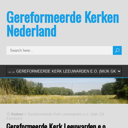
Gereformeerde Kerken
Nederland
>
Kerken
Gereformeerde Kerk Leeuwarden e.o. (wijk GK
Kornhorn)
Gereformeerde Kerk Leeuwarden e.o.