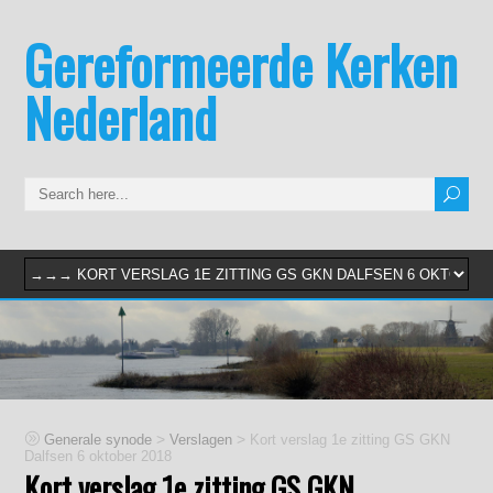
Gereformeerde Kerken
Nederland
>
>
Generale synode
Verslagen
Kort verslag 1e zitting GS GKN
Dalfsen 6 oktober 2018
Kort verslag 1e zitting GS GKN