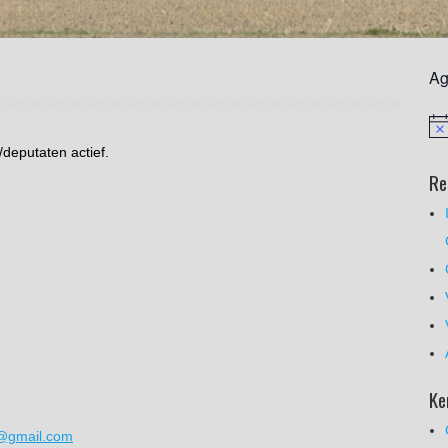
Ag
deputaten actief.
Re
Ke
d@gmail.com