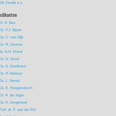
GK Zwolle e.o.
edikanten
Dr. A. Bas
Ds. F.J. Bijzet
Ds. C. van Dijk
Ds. R. Douma
ds. A.H. Driest
Ds. H. Drost
Ds. A. Geelhoed
Ds. P. Helmus
Ds. L. Heres
Ds. E. Hoogendoorn
Ds. A. de Jager
Ds. A. Jongeneel
Prof. dr. F. van der Pol