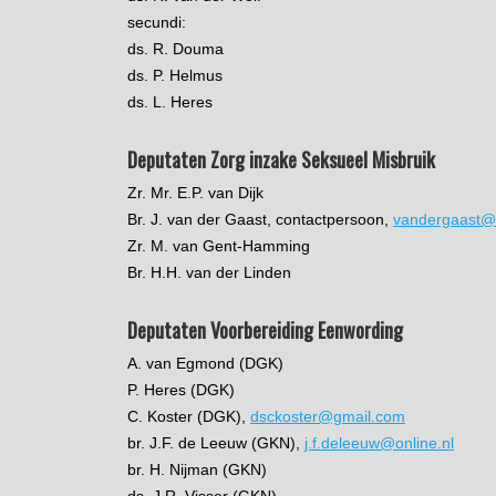
secundi:
ds. R. Douma
ds. P. Helmus
ds. L. Heres
Deputaten Zorg inzake Seksueel Misbruik
Zr. Mr. E.P. van Dijk
Br. J. van der Gaast, contactpersoon,
vandergaast@h
Zr. M. van Gent-Hamming
Br. H.H. van der Linden
Deputaten Voorbereiding Eenwording
A. van Egmond (DGK)
P. Heres (DGK)
C. Koster (DGK),
dsckoster@gmail.com
br. J.F. de Leeuw (GKN),
j.f.deleeuw@online.nl
br. H. Nijman (GKN)