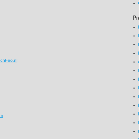
Pr
cht-eo.nl
om