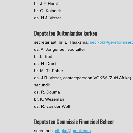
br. J.F. Horst
br. G. Kolbeek
ds. H.J. Visser
Deputaten Buitenlandse kerken
secretariaat: br. E. Haaksma;
secr-bk@gereformeerd
ds. A. Jongeneel, voorzitter
br. L. Buit
ds. H. Drost
br. M. Tj. Faber
ds. J.R. Visser, contactpersoon VGKSA (Zuid Afrika)
secundi:
ds. R. Douma
br. K. Wezeman
ds. R. van der Wolf
Deputaten Commissie Financieel Beheer
secretaris:
cfbgkn@gmail.com