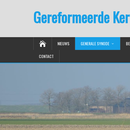
Gereformeerde Ker
NIEUWS
GENERALE SYNODE
BE
CONTACT