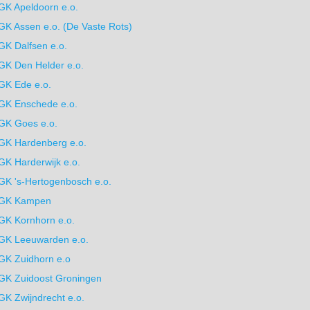
GK Apeldoorn e.o.
GK Assen e.o. (De Vaste Rots)
GK Dalfsen e.o.
GK Den Helder e.o.
GK Ede e.o.
GK Enschede e.o.
GK Goes e.o.
GK Hardenberg e.o.
GK Harderwijk e.o.
GK 's-Hertogenbosch e.o.
GK Kampen
GK Kornhorn e.o.
GK Leeuwarden e.o.
GK Zuidhorn e.o
GK Zuidoost Groningen
GK Zwijndrecht e.o.