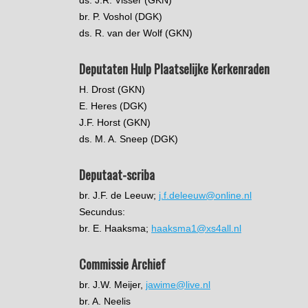
ds. J.R. Visser (GKN)
br. P. Voshol (DGK)
ds. R. van der Wolf (GKN)
Deputaten Hulp Plaatselijke Kerkenraden
H. Drost (GKN)
E. Heres (DGK)
J.F. Horst (GKN)
ds. M. A. Sneep (DGK)
Deputaat-scriba
br. J.F. de Leeuw;
j.f.deleeuw@online.nl
Secundus:
br. E. Haaksma;
haaksma1@xs4all.nl
Commissie Archief
br. J.W. Meijer,
jawime@live.nl
br. A. Neelis