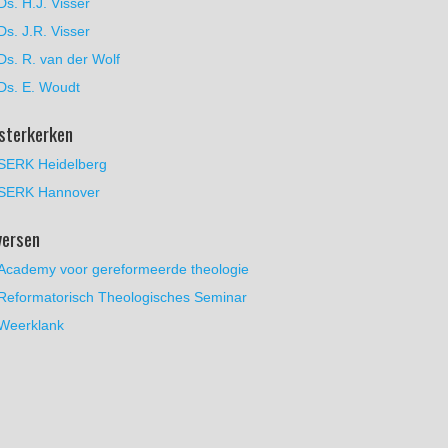
Ds. H.J. Visser
Ds. J.R. Visser
Ds. R. van der Wolf
Ds. E. Woudt
sterkerken
SERK Heidelberg
SERK Hannover
versen
Academy voor gereformeerde theologie
Reformatorisch Theologisches Seminar
Weerklank