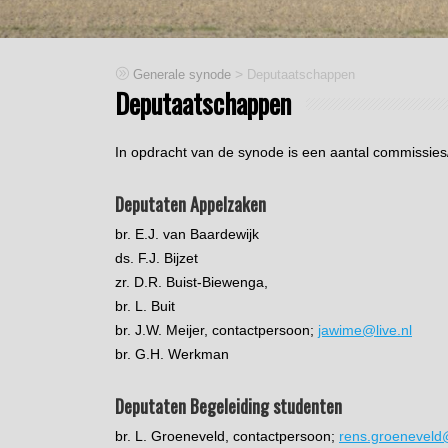
>
Generale synode
Deputaatschappen
Deputaatschappen
In opdracht van de synode is een aantal commissies/
Deputaten Appelzaken
br. E.J. van Baardewijk
ds. F.J. Bijzet
zr. D.R. Buist-Biewenga,
br. L. Buit
br. J.W. Meijer, contactpersoon;
jawime@live.nl
br. G.H. Werkman
Deputaten Begeleiding studenten
br. L. Groeneveld, contactpersoon;
rens.groenevel