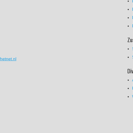
Zu
etnet.nl
Di