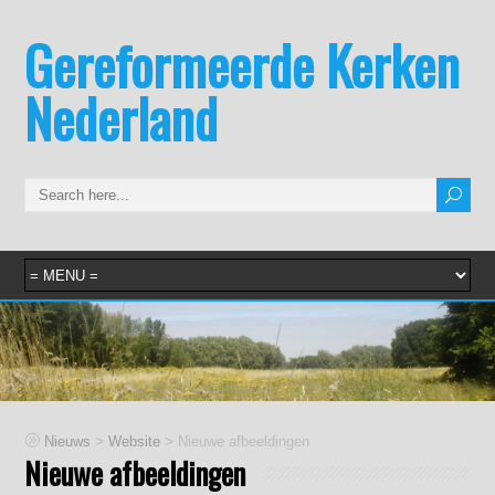
Gereformeerde Kerken
Nederland
>
>
Nieuws
Website
Nieuwe afbeeldingen
Nieuwe afbeeldingen