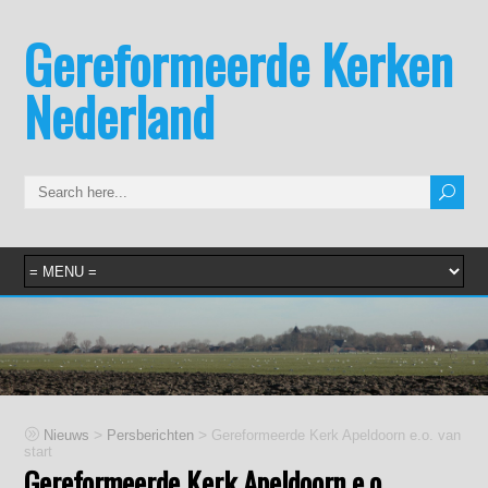
Gereformeerde Kerken
Nederland
>
>
Nieuws
Persberichten
Gereformeerde Kerk Apeldoorn e.o. van
start
Gereformeerde Kerk Apeldoorn e.o.