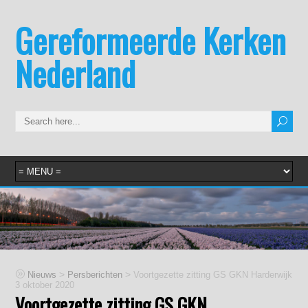
Gereformeerde Kerken
Nederland
>
>
Nieuws
Persberichten
Voortgezette zitting GS GKN Harderwijk
3 oktober 2020
Voortgezette zitting GS GKN