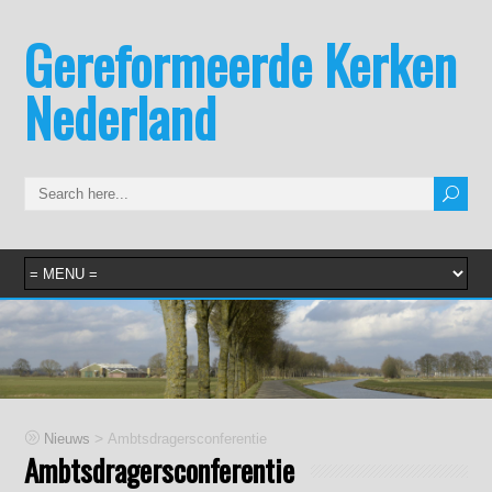
Gereformeerde Kerken
Nederland
>
Nieuws
Ambtsdragersconferentie
Ambtsdragersconferentie