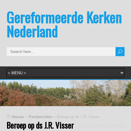
Gereformeerde Kerken
Nederland
>
>
Nieuws
Persberichten
Beroep op ds J.R. Visser
Beroep op ds J.R. Visser