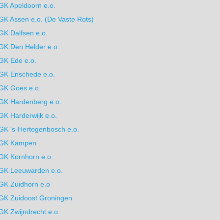
GK Apeldoorn e.o.
GK Assen e.o. (De Vaste Rots)
GK Dalfsen e.o.
GK Den Helder e.o.
GK Ede e.o.
GK Enschede e.o.
GK Goes e.o.
 Zuid-Afrika
GK Hardenberg e.o.
GK Harderwijk e.o.
GK 's-Hertogenbosch e.o.
GK Kampen
GK Kornhorn e.o.
GK Leeuwarden e.o.
GK Zuidhorn e.o
GK Zuidoost Groningen
GK Zwijndrecht e.o.