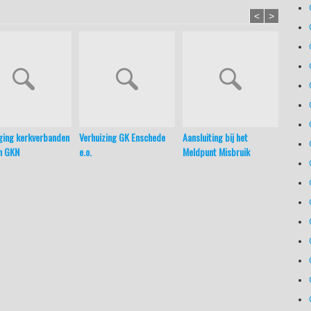
<
>
ging kerkverbanden
Verhuizing GK Enschede
Aansluiting bij het
Synode
n GKN
e.o.
Meldpunt Misbruik