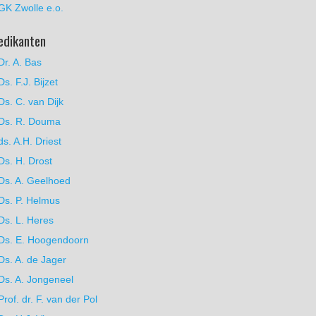
GK Zwolle e.o.
edikanten
Dr. A. Bas
Ds. F.J. Bijzet
Ds. C. van Dijk
Ds. R. Douma
ds. A.H. Driest
Ds. H. Drost
Ds. A. Geelhoed
Ds. P. Helmus
Ds. L. Heres
Ds. E. Hoogendoorn
Ds. A. de Jager
Ds. A. Jongeneel
Prof. dr. F. van der Pol