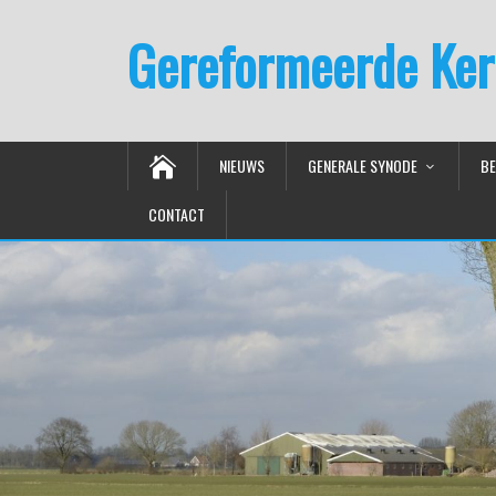
Gereformeerde Ker
NIEUWS
GENERALE SYNODE
BE
CONTACT