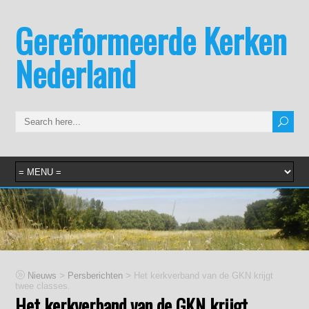
Gereformeerde Kerken
Nederland
>
>
Nieuws
Persberichten
Het kerkverband van de GKN krijgt
twee classes.
Het kerkverband van de GKN krijgt