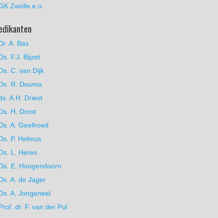
GK Zwolle e.o.
edikanten
Dr. A. Bas
Ds. F.J. Bijzet
Ds. C. van Dijk
Ds. R. Douma
ds. A.H. Driest
Ds. H. Drost
Ds. A. Geelhoed
Ds. P. Helmus
Ds. L. Heres
Ds. E. Hoogendoorn
Ds. A. de Jager
Ds. A. Jongeneel
Prof. dr. F. van der Pol