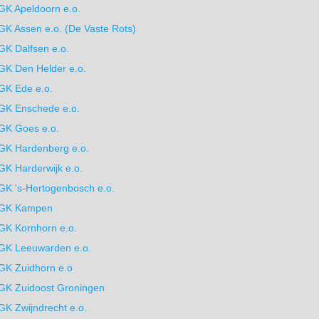
GK Apeldoorn e.o.
GK Assen e.o. (De Vaste Rots)
GK Dalfsen e.o.
GK Den Helder e.o.
GK Ede e.o.
GK Enschede e.o.
GK Goes e.o.
GK Hardenberg e.o.
GK Harderwijk e.o.
GK 's-Hertogenbosch e.o.
GK Kampen
GK Kornhorn e.o.
GK Leeuwarden e.o.
GK Zuidhorn e.o
GK Zuidoost Groningen
GK Zwijndrecht e.o.