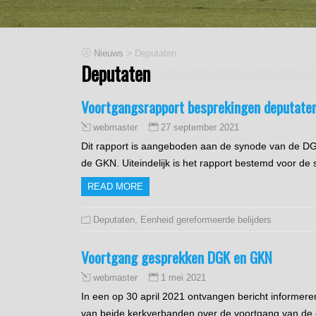
>
Nieuws
Deputaten
Deputaten
Voortgangsrapport besprekingen deputate
27 september 2021
webmaster
Dit rapport is aangeboden aan de synode van de DGK
de GKN. Uiteindelijk is het rapport bestemd voor 
READ MORE
Deputaten
,
Eenheid gereformeerde belijders
Voortgang gesprekken DGK en GKN
1 mei 2021
webmaster
In een op 30 april 2021 ontvangen bericht inform
van beide kerkverbanden over de voortgang van de