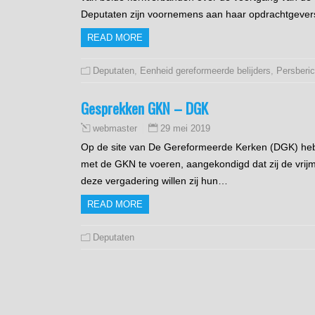
Deputaten zijn voornemens aan haar opdrachtgeve
READ MORE
Deputaten
,
Eenheid gereformeerde belijders
,
Persberi
Gesprekken GKN – DGK
29 mei 2019
webmaster
Op de site van De Gereformeerde Kerken (DGK) heb
met de GKN te voeren, aangekondigd dat zij de vr
deze vergadering willen zij hun…
READ MORE
Deputaten