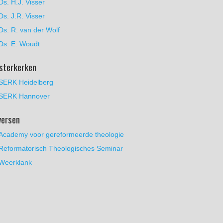
Ds. H.J. Visser
Ds. J.R. Visser
Ds. R. van der Wolf
Ds. E. Woudt
sterkerken
SERK Heidelberg
SERK Hannover
versen
Academy voor gereformeerde theologie
Reformatorisch Theologisches Seminar
Weerklank