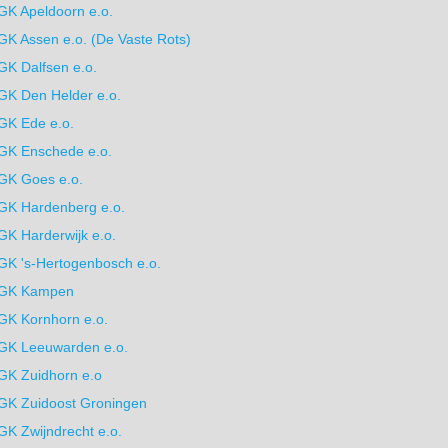
GK Apeldoorn e.o.
GK Assen e.o. (De Vaste Rots)
GK Dalfsen e.o.
GK Den Helder e.o.
GK Ede e.o.
GK Enschede e.o.
GK Goes e.o.
GK Hardenberg e.o.
GK Harderwijk e.o.
GK 's-Hertogenbosch e.o.
GK Kampen
GK Kornhorn e.o.
GK Leeuwarden e.o.
GK Zuidhorn e.o
GK Zuidoost Groningen
GK Zwijndrecht e.o.