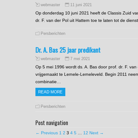
11 juni 2021
webmaster
Op donderdag 10 juni 2021 heeft de Classis Zuid van
dr. F. van der Pol uit Hattem toe te laten tot de d
Persberichten
Dr. A. Bas 25 jaar predikant
7 mei 2021
webmaster
Op 5 mei 1996 wordt ds. A. Bas door prof. dr. F. va
vrijgemaakt te Lemele-Lemeleveld. Begin 2011 neem
combinatie…
READ MORE
Persberichten
Post navigation
← Previous
1
2
3
4
5
…
12
Next →