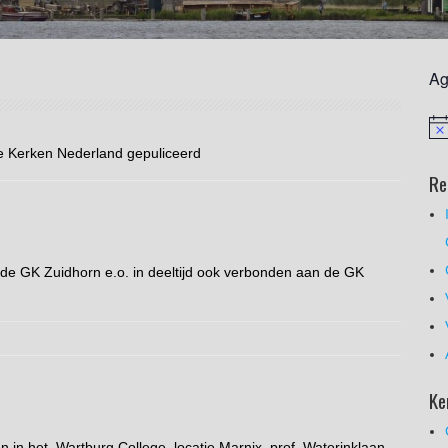
Ag
e Kerken Nederland gepuliceerd
Re
n de GK Zuidhorn e.o. in deeltijd ook verbonden aan de GK
Ke
in het Wartburg College. locatie Marnix, prof. Waterinklaan