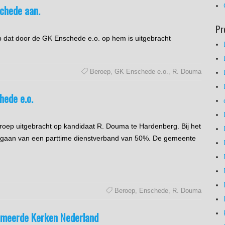
chede aan.
Pr
 dat door de GK Enschede e.o. op hem is uitgebracht
Beroep
,
GK Enschede e.o.
,
R. Douma
hede e.o.
oep uitgebracht op kandidaat R. Douma te Hardenberg. Bij het
itgegaan van een parttime dienstverband van 50%. De gemeente
Beroep
,
Enschede
,
R. Douma
rmeerde Kerken Nederland